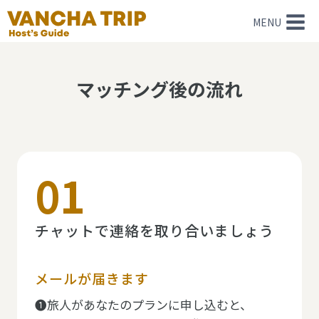
内
MENU
容
を
ス
マッチング後の流れ
キ
ッ
プ
01
チャットで連絡を取り合いましょう
メールが届きます
❶旅人があなたのプランに申し込むと、