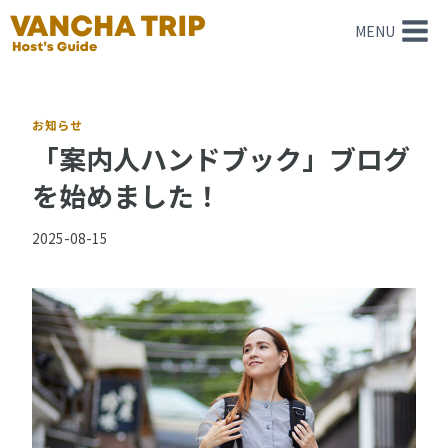
内
MENU
容
を
ス
キ
お知らせ
ッ
「案内人ハンドブック」ブログ
プ
を始めました！
2025-08-15